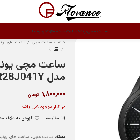
ساعت مچی
برندها
ساعت ست
مقالات
درباره ما
خانه
ساعت مچی
ساعت های یو
ساعت مچی یونی
مدل VR28J041Y
1,800,000
تومان
در انبار موجود نمی باشد
مقایسه
افزودن به علاقه م
دسته:
,
ساعت مچی
ساعت های یون