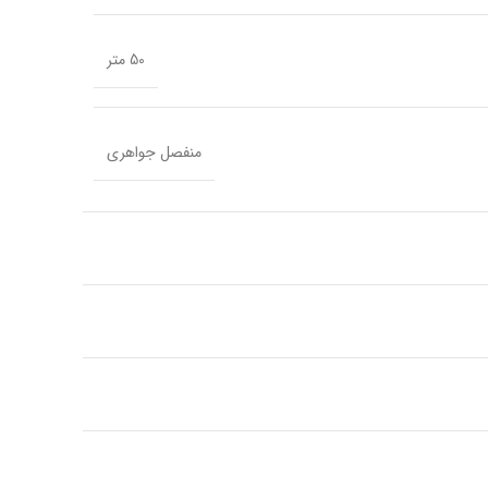
50 متر
منفصل جواهری
استیل ضد زنگ
رزین
گرد