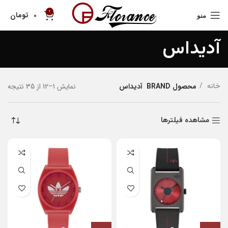
0
تومان
0
منو
آدیداس
نمایش 1–12 از 35 نتیجه
خانه
محصول BRAND
آدیداس
مشاهده فیلترها