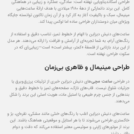
طراحی اسکاندیناویایی نهفته است: سادگی، عملکرد و زیبایی در هماهنگی
کامل. این برند دانمارکی از دههٔ ۱۹۸۰ میلادی با هدف ارائهٔ ساعت‌هایی
مینیمال، سبک و باکیفیت آغاز به کار کرد و از آن زمان تاکنون توانسته جایگاه
ویژه‌ای میان دوستداران طراحی ساده اما لوکس پیدا کند.
ساعت‌های دنیش دیزاین با الهام از خطوط تمیز، تناسب دقیق و استفاده از
رنگ‌های آرام، به شما تجربه‌ای از آرامش و ظرافت را ارائه می‌دهند. هر مدل
از این برند بازتابی از فلسفهٔ «کمتر، بیشتر است» است—زیبایی‌ای که در
سکوت طراحی نهفته است.
طراحی مینیمال و ظاهری بی‌زمان
در طراحی
ساعت مچی
‌های دنیش دیزاین خبری از تزئینات پرزرق‌وبرق یا
جزئیات شلوغ نیست. قاب‌های نازک، صفحه‌های تمیز با خطوط دقیق و
بندهایی از جنس چرم طبیعی یا استیل مات، هویت اصلی این برند را شکل
می‌دهند.
ساعت‌های دنیش دیزاین اغلب با رنگ‌های خنثی مانند مشکی، نقره‌ای، بژ و
خاکستری طراحی می‌شوند تا با هر استایل و موقعیتی هماهنگ باشند. این
برند از موتورهای ژاپنی و سوئیسی معتبر استفاده می‌کند که دقت و دوام
بالایی دارند.