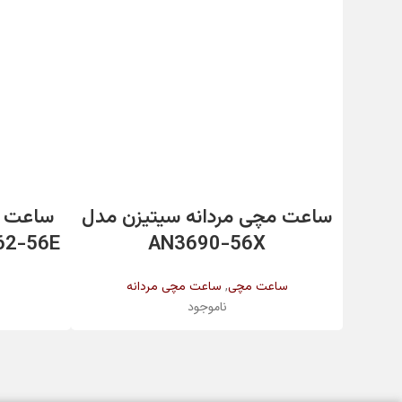
تاریخ شمار
مقاومت در برابر آب
اطلاعات بیشتر
رنگ بند
ساعت مچی مردانه سیتیزن مدل
ساعت 
AN3690-56X
AU1062-56E و 
رنگ بدنه
,
ساعت مچی
ساعت مچی مردانه
ناموجود
جنس شیشه