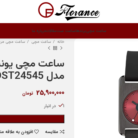
ساعت مچی
برندها
ساعت ست
مقالات
درباره ما
خانه
ساعت مچی
ساعت مچی مرد
ساعت مچی یون
مدل AOST24545
25,900,000
تومان
1 در انبار
مقایسه
افزودن به علاقه م