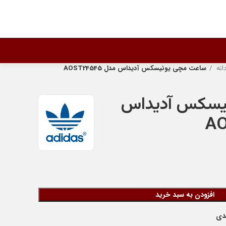
انه
ساعت مچی یونیسکس آدیداس مدل AOST24545
یسکس آدیداس
افزودن به سبد خرید
ندی