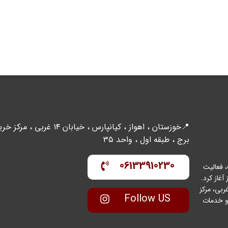
📍خوزستان ، اهواز ، کیانپارس ، خیابان ۱۴ غربی ، مرکز
برج ، طبقه اول ، واحد ۳۵
06133910230
 فعالیت
واز آغاز کرد.
عه با مدیریت متخصص و متعهد، در منطقه کیانپارس – خیابان ۱۴ غربی، مرکز
Follow US
ینال و خدمات