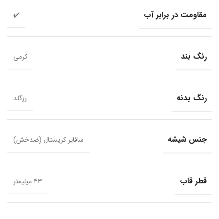
مقاومت در برابر آب
✔️
رنگ بند
کرمی
رنگ بدنه
رزگلد
جنس شیشه
سافایر کریستال (ضدخش)
قطر قاب
43 میلیمتر