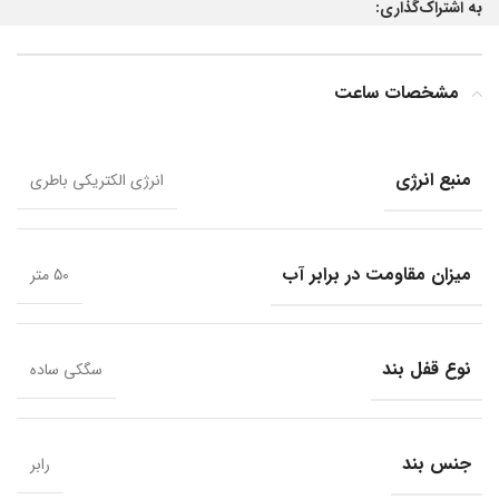
به اشتراک‌گذاری:
مشخصات ساعت
منبع انرژی
انرژی الکتریکی باطری
میزان مقاومت در برابر آب
50 متر
نوع قفل بند
سگکی ساده
جنس بند
رابر