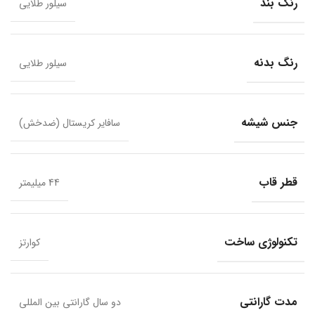
رنگ بند
سیلور طلایی
رنگ بدنه
سیلور طلایی
جنس شیشه
سافایر کریستال (ضدخش)
قطر قاب
44 میلیمتر
تکنولوژی ساخت
کوارتز
مدت گارانتی
دو سال گارانتی بین المللی