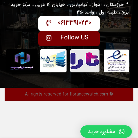
📍خوزستان ، اهواز ، کیانپارس ، خیابان ۱۴ غربی ، مرکز خرید
برج ، طبقه اول ، واحد ۳۵
06133910230
Follow US
© All rights reserved for florancewatch.com
مشاوره خرید