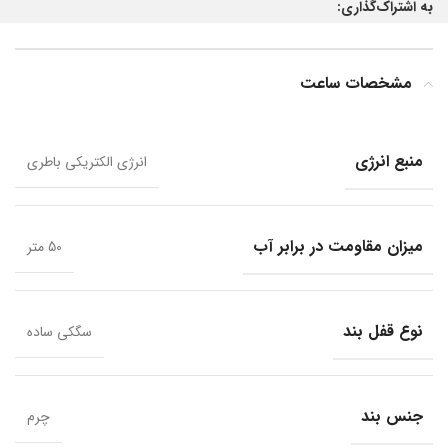
به اشتراک‌گذاری:
مشخصات ساعت
منبع انرژی
انرژی الکتریکی باطری
میزان مقاومت در برابر آب
50 متر
نوع قفل بند
سگکی ساده
جنس بند
چرم