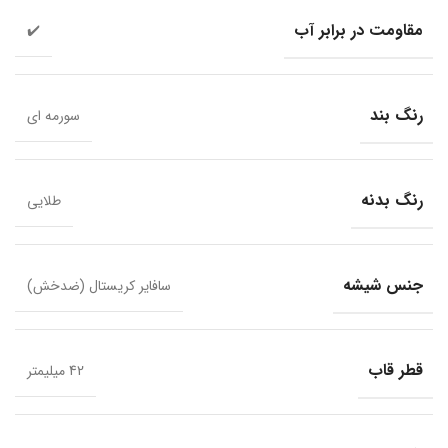
مقاومت در برابر آب
✔️
رنگ بند
سورمه ای
رنگ بدنه
طلایی
جنس شیشه
سافایر کریستال (ضدخش)
قطر قاب
42 میلیمتر