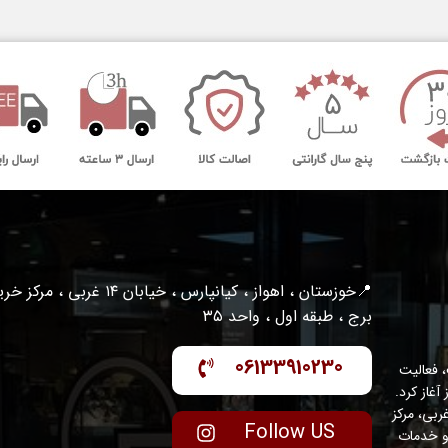
📍خوزستان ، اهواز ، کیانپارس ، خیابان ۱۴ غربی ، مرکز
برج ، طبقه اول ، واحد ۳۵
06133910230
 فعالیت
واز آغاز کرد.
عه با مدیریت متخصص و متعهد، در منطقه کیانپارس – خیابان ۱۴ غربی، مرکز
Follow US
ینال و خدمات