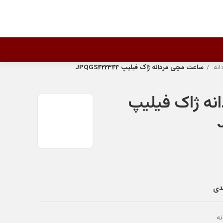
انه
ساعت مچی مردانه ژاک فیلیپ JPQGS422344
ه ژاک فیلیپ
ندی
ه