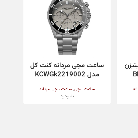
✔️
✔️
اطلاعات بیشتر
تیزن
ساعت مچی مردانه کنت کل
ساع
طلایی
مدل KCWGk2219002
مد
,
نه
ساعت مچی
ساعت مچی مردانه
س
ناموجود
طلایی
یاقوت کبود (ضدخش)