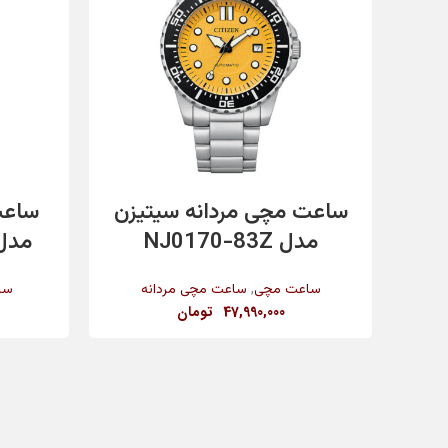
تاریخ شمار
مقاومت در برابر آب
افزودن به سبد خرید
ساعت مچی مردانه سیتیزن
ساعت
رنگ بند
مدل NJ0170-83Z
مدل G2236302
,
ساعت مچی
ساعت مچی مردانه
سا
47,990,000
تومان
رنگ بدنه
جنس شیشه