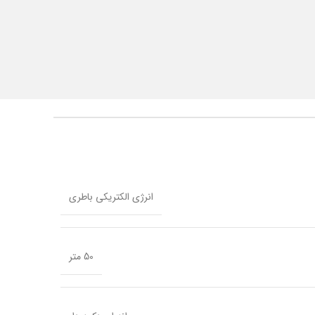
انرژی الکتریکی باطری
50 متر