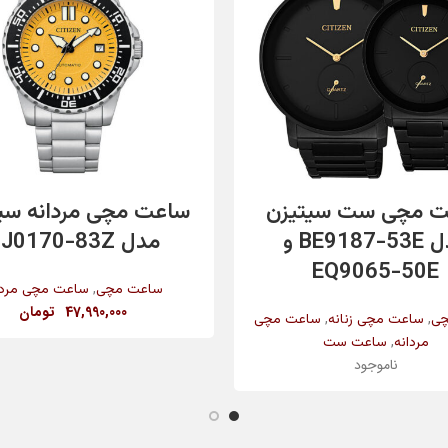
اطلاعات بیشتر
افزودن به سبد خرید
 مچی ست سیتیزن
ساعت مچی مردانه سی
مدل BE9187-53E و
مدل NJ0170-83Z
EQ9065-50E
,
ساعت مچی
ساعت مچی مردا
47,990,000
تومان
,
,
چی
ساعت مچی زنانه
ساعت مچی
,
مردانه
ساعت ست
ناموجود