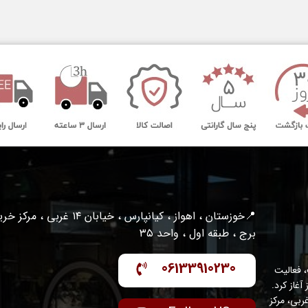
📍خوزستان ، اهواز ، کیانپارس ، خیابان ۱۴ غربی ، مرکز
برج ، طبقه اول ، واحد ۳۵
06133910230
 فعالیت
واز آغاز کرد.
عه با مدیریت متخصص و متعهد، در منطقه کیانپارس – خیابان ۱۴ غربی، مرکز