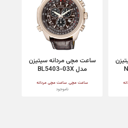
✔️
✔️
اطلاعات بیشتر
تیزن
ساعت مچی مردانه سیتیزن
ساع
سیلور
مدل BL5403-03X
م
,
نه
ساعت مچی
ساعت مچی مردانه
س
ناموجود
سیلور
کریستال معدنی