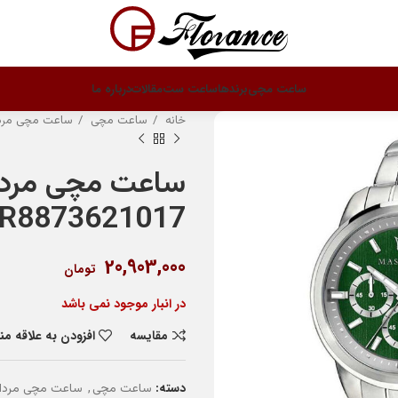
ساعت مچی
برندها
ساعت ست
مقالات
درباره ما
خانه
ساعت مچی
ساعت مچی مرد
ساعت مچی مردان
R8873621017
20,903,000
تومان
در انبار موجود نمی باشد
مقایسه
افزودن به علاقه م
دسته:
,
ساعت مچی
ساعت مچی مردان