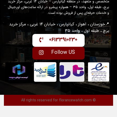
متخصص و متعهد، در منطقه کیانپارس – خیابان ۱۴ غربی، مرکز خرید
برج، طبقه اول، واحد ۳۵ – همواره پیشرو در ارائه ساعت‌های اورجینال
و خدمات حرفه‌ای پس از فروش بوده است.
📍خوزستان ، اهواز ، کیانپارس ، خیابان ۱۴ غربی ، مرکز خرید
برج ، طبقه اول ، واحد ۳۵
06133910230
Follow US
© All rights reserved for florancewatch.com