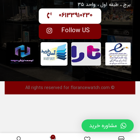
برج ، طبقه اول ، واحد ۳۵
06133910230
Follow US
© All rights reserved for florancewatch.com
مشاوره خرید
0