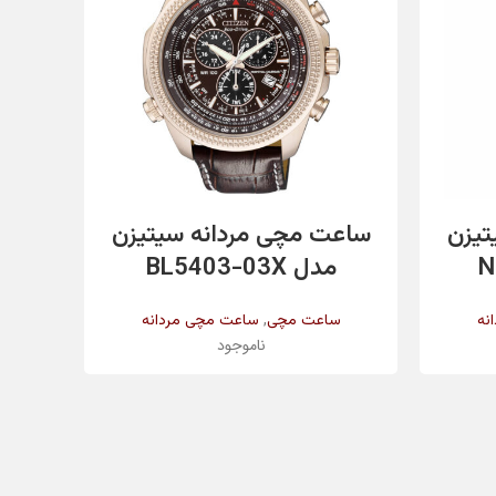
❌
✔️
اطلاعات بیشتر
تیزن
ساعت مچی مردانه سیتیزن
ساع
سفید
مدل BL5403-03X
,
نه
ساعت مچی
ساعت مچی مردانه
س
ناموجود
سفید
طلق