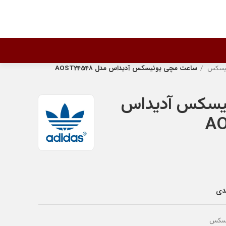
نیسکس
ساعت مچی یونیسکس آدیداس مدل AOST24548
یسکس آدیداس
ندی
یسکس