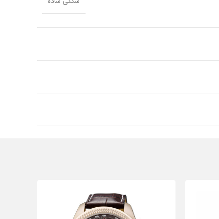
سگکی ساده
رابر
استیل ضد زنگ
گرد
آقایان - بانوان
آلمان