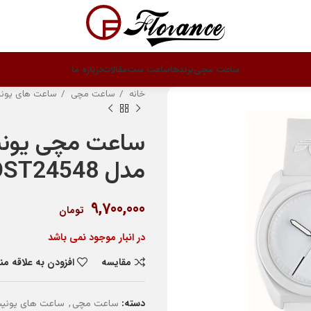
ساعت مچی
برندها
ساعت ست
مقالات
درباره ما
خانه
ساعت مچی
ساعت های یو
ساعت مچی یون
مدل AOST24548
9,700,000
تومان
در انبار موجود نمی باشد
مقایسه
افزودن به علاقه م
دسته:
,
ساعت مچی
ساعت های یون