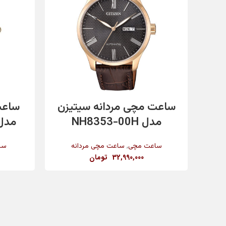
تاریخ شمار
مقاومت در برابر آب
افزودن به سبد خرید
ساعت مچی مردانه سیتیزن
ساعت
رنگ بند
مدل NH8353-00H
مدل G2106104
,
ساعت مچی
ساعت مچی مردانه
سا
32,990,000
تومان
رنگ بدنه
جنس شیشه