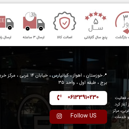
📍خوزستان ، اهواز ، کیانپارس ، خیابان ۱۴ غربی ، مرکز
برج ، طبقه اول ، واحد ۳۵
06133910230
 فعالیت
واز آغاز کرد.
عه با مدیریت متخصص و متعهد، در منطقه کیانپارس – خیابان ۱۴ غربی، مرکز
Follow US
ینال و خدمات