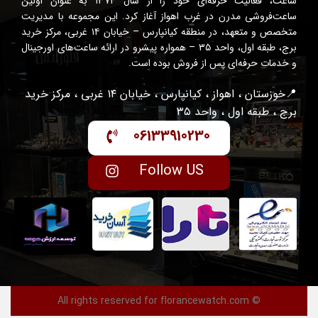
ساعت، فعالیت حرفه‌ای خود را از سال ۱۳۷۴ به عنوان اولین
ساعت‌فروشی مدرن در غرب اهواز آغاز کرد. این مجموعه با مدیریت
متخصص و متعهد، در منطقه کیانپارس – خیابان ۱۴ غربی، مرکز خرید
برج، طبقه اول، واحد ۳۵ – همواره پیشرو در ارائه ساعت‌های اورجینال
و خدمات حرفه‌ای پس از فروش بوده است.
📍خوزستان ، اهواز ، کیانپارس ، خیابان ۱۴ غربی ، مرکز خرید
برج ، طبقه اول ، واحد ۳۵
06133910230
Follow US
© All rights reserved for florancewatch.com