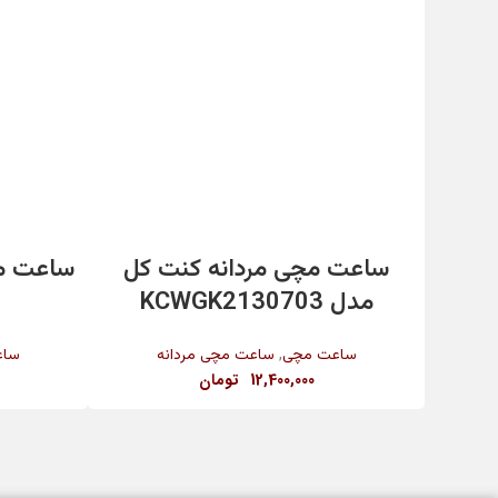
رنگ بند
رنگ بدنه
افزودن به سبد خرید
جنس شیشه
ساعت مچی مردانه کنت کل
ساعت مچ
مدل KCWGK2130703
قطر قاب
,
ساعت مچی
ساعت مچی مردانه
ساع
12,400,000
تومان
تکنولوژی ساخت