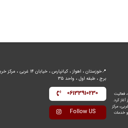
📍خوزستان ، اهواز ، کیانپارس ، خیابان ۱۴ غربی ، مرکز
برج ، طبقه اول ، واحد ۳۵
06133910230
 فعالیت
واز آغاز کرد.
عه با مدیریت متخصص و متعهد، در منطقه کیانپارس – خیابان ۱۴ غربی، مرکز
Follow US
ینال و خدمات