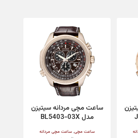
✔️
✔️
زرد
مشکی
اطلاعات بیشتر
تیزن
ساعت مچی مردانه سیتیزن
سا
کریستال معدنی
مدل BL5403-03X
,
نه
ساعت مچی
ساعت مچی مردانه