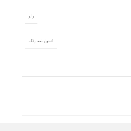
رابر
استیل ضد زنگ
مستطیل
آقایان
انگلیس