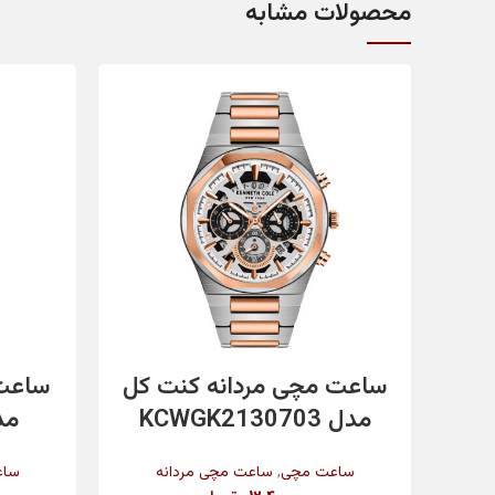
محصولات مشابه
تاریخ شمار
مقاومت در برابر آب
رنگ بند
رنگ بدنه
افزودن به سبد خرید
ساعت مچی مردانه کنت کل
ساعت 
جنس شیشه
مدل KCWGK2130703
مدل 0H
,
ساعت مچی
ساعت مچی مردانه
ساع