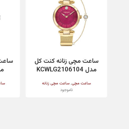
تاریخ شمار
مقاومت در برابر آب
اطلاعات بیشتر
ساعت مچی زنانه کنت کل
ساعت 
رنگ بند
مدل KCWLG2106104
مدل 
,
ساعت مچی
ساعت مچی زنانه
ساع
ناموجود
رنگ بدنه
جنس شیشه