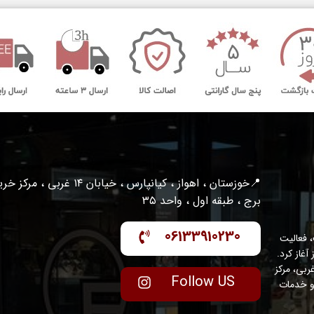
📍خوزستان ، اهواز ، کیانپارس ، خیابان ۱۴ غربی ، مرکز
برج ، طبقه اول ، واحد ۳۵
06133910230
 فعالیت
واز آغاز کرد.
عه با مدیریت متخصص و متعهد، در منطقه کیانپارس – خیابان ۱۴ غربی، مرکز
Follow US
ینال و خدمات