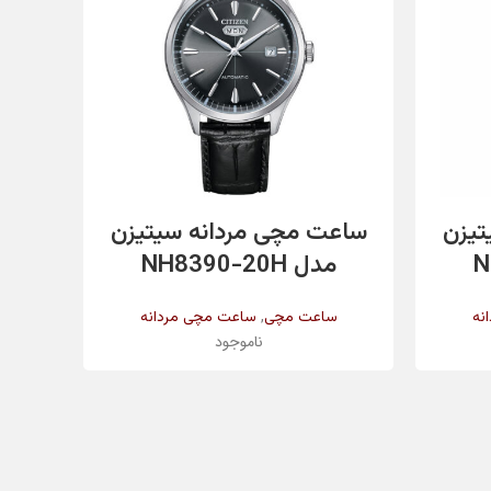
✔️
✔️
اطلاعات بیشتر
تیزن
ساعت مچی مردانه سیتیزن
ساع
سیلور طلایی
مدل NH8390-20H
مدل 302
,
نه
ساعت مچی
ساعت مچی مردانه
ناموجود
سیلور طلایی
کریستال معدنی