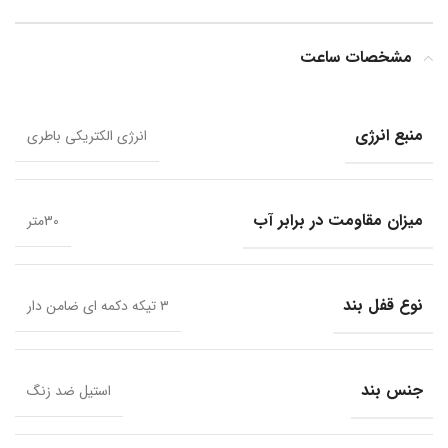
مشخصات ساعت
منبع انرژی
انرژی الکتریکی باطری
میزان مقاومت در برابر آب
30متر
نوع قفل بند
۳ تیکه دکمه ای ضامن دار
جنس بند
استیل ضد زنگ