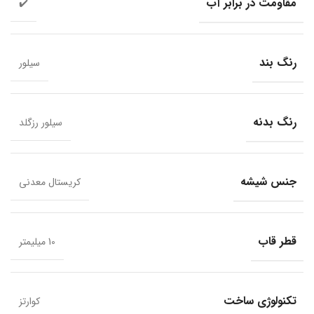
مقاومت در برابر آب
✔️
رنگ بند
سیلور
رنگ بدنه
سیلور رزگلد
جنس شیشه
کریستال معدنی
قطر قاب
10 میلیمتر
تکنولوژی ساخت
کوارتز