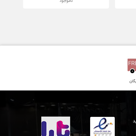
ناموجود
سیلور
یاقوت کبود (ضدخش)
24 میلیمتر
کوارتز
دو سال گارانتی بین المللی
 خرید