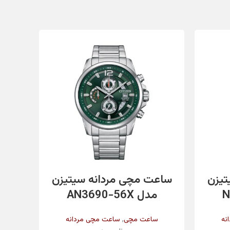
بانوان
سویس
❌
✔️
اطلاعات بیشتر
تیزن
ساعت مچی مردانه سیتیزن
ساع
سیلور
مدل AN3690-56X
م
,
نه
ساعت مچی
ساعت مچی مردانه
س