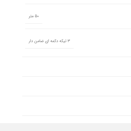
50 متر
۳ تیکه دکمه ای ضامن دار
استیل ضد زنگ
استیل ضد زنگ
گرد