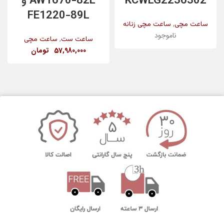
KCWLG2236302
AW1670-82L و
FE1220-89L
,
ساعت مچی
ساعت مچی زنانه
ناموجود
,
ساعت ست
ساعت مچی
57,980,000
تومان