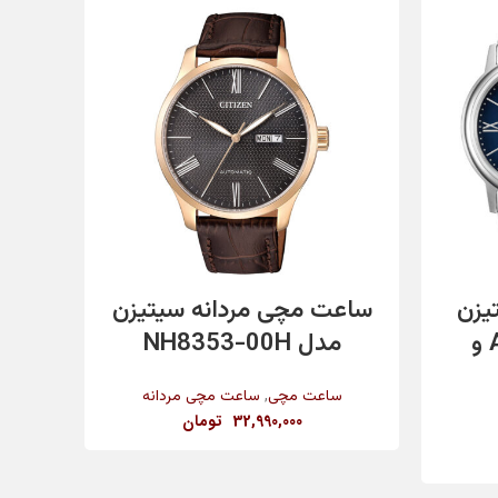
✔️
✔️
قهوه ای
افزودن به سبد خرید
یزن
ساعت مچی مردانه سیتیزن
ساع
مدل AW1670-82L و
مدل NH8353-00H
م
سیلور
,
ساعت مچی
ساعت مچی مردانه
س
32,990,000
تومان
یاقوت کبود (ضدخش)