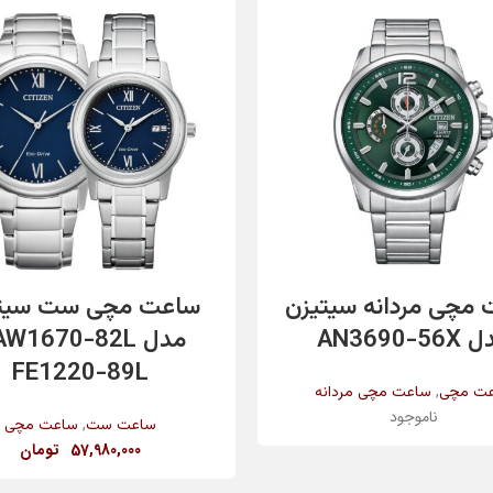
اطلاعات بیشتر
افزودن به سبد خرید
مچی مردانه سیتیزن
ساعت مچی ست سیت
AN3690-56
FE1220-89L
,
ت مچی
ساعت مچی مردانه
ناموجود
,
ساعت ست
ساعت مچی
57,980,000
تومان