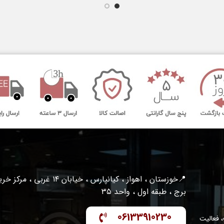
📍خوزستان ، اهواز ، کیانپارس ، خیابان ۱۴ غربی ، مرکز
برج ، طبقه اول ، واحد ۳۵
06133910230
 فعالیت