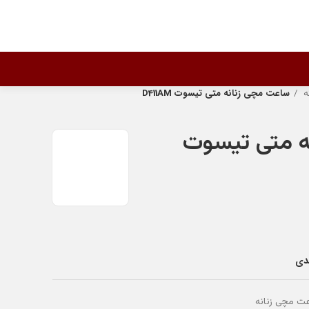
ه
ساعت مچی زنانه متی تیسوت D411AM
ه متی تیسوت
ندی
ت مچی زنانه