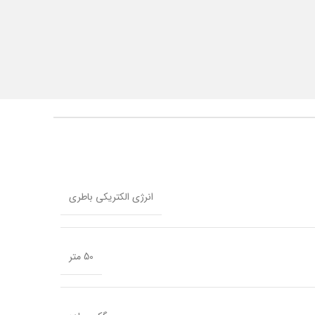
انرژی الکتریکی باطری
50 متر