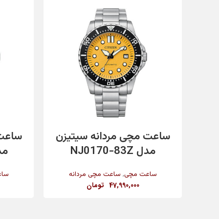
تاریخ شمار
مقاومت در برابر آب
رنگ بند
افزودن به سبد خرید
ساعت مچی مردانه سیتیزن
ساعت 
مدل NJ0170-83Z
مدل X
رنگ بدنه
,
ساعت مچی
ساعت مچی مردانه
ساع
47,990,000
تومان
جنس شیشه