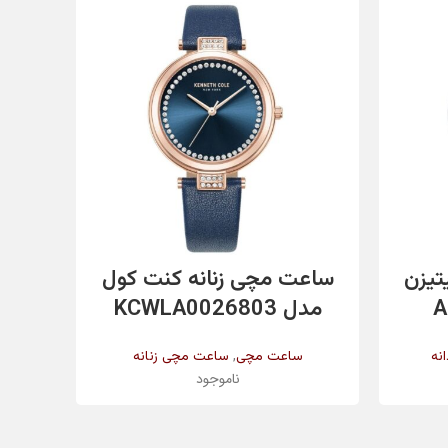
سیلور
سیلور
کریستال معدنی
اطلاعات بیشتر
تیزن
ساعت مچی زنانه کنت کول
ساع
مدل KCWLA0026803
مد
۳۰ میلیمتر
,
نه
ساعت مچی
ساعت مچی زنانه
س
ناموجود
کوارتز