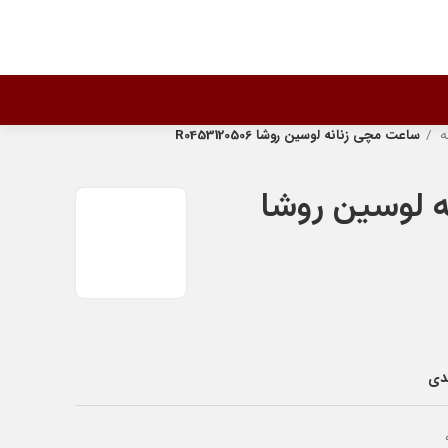
ه
ساعت مچی زنانه لوسین روشا R0453120506
 لوسین روشا
ندی