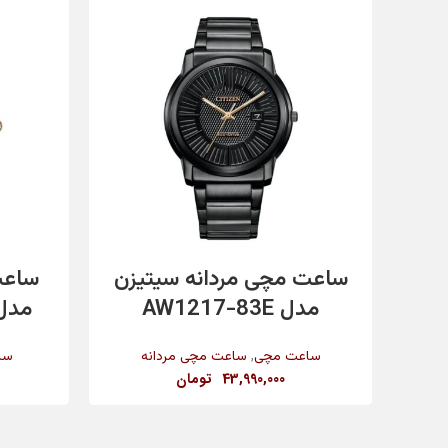
رنگ بند
رنگ بدنه
جنس شیشه
افزودن به سبد خرید
ساعت مچی مردانه سیتیزن
ساعت
مدل AW1217-83E
مدل G2106104
قطر قاب
,
ساعت مچی
ساعت مچی مردانه
سا
43,990,000
تومان
تکنولوژی ساخت