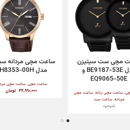
اطلاعات بیشتر
افزودن به سبد خرید
 مچی ست سیتیزن
ساعت مچی مردانه سی
مدل BE9187-53E و
مدل NH8353-00H
EQ9065-50E
,
ساعت مچی
ساعت مچی مردا
32,990,000
تومان
,
,
چی
ساعت مچی زنانه
ساعت مچی
,
مردانه
ساعت ست
ناموجود