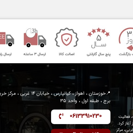
📍خوزستان ، اهواز ، کیانپارس ، خیابان ۱۴ غربی ، مرکز
برج ، طبقه اول ، واحد ۳۵
06133910230
 فعالیت
واز آغاز کرد.
عه با مدیریت متخصص و متعهد، در منطقه کیانپارس – خیابان ۱۴ غربی، مرکز