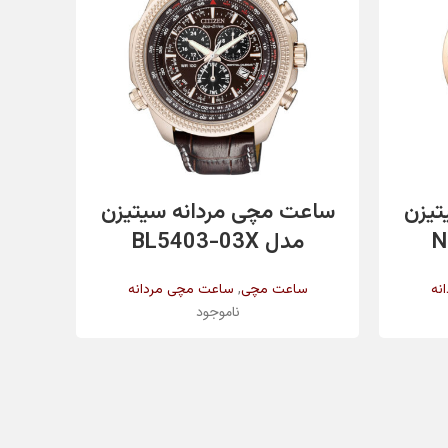
✔️
طلایی
اطلاعات بیشتر
تیزن
ساعت مچی مردانه سیتیزن
ساع
طلایی
مدل BL5403-03X
مدل 803
,
نه
ساعت مچی
ساعت مچی مردانه
ناموجود
کریستال معدنی
۲۶ میلیمتر