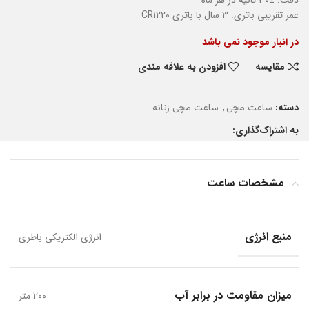
دقت: ±30 ثانیه در هر ماه
عمر تقریبی باتری: 3 سال با باتری CR1220
در انبار موجود نمی باشد
مقایسه
افزودن به علاقه مندی
دسته:
,
ساعت مچی
ساعت مچی زنانه
به اشتراک‌گذاری:
مشخصات ساعت
منبع انرژی
انرژی الکتریکی باطری
میزان مقاومت در برابر آب
200 متر