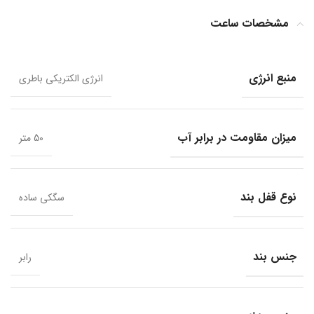
مشخصات ساعت
منبع انرژی
انرژی الکتریکی باطری
میزان مقاومت در برابر آب
50 متر
نوع قفل بند
سگکی ساده
جنس بند
رابر