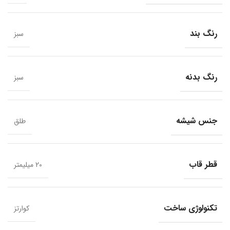
رنگ بند
سبز
رنگ بدنه
سبز
جنس شیشه
طلق
قطر قاب
20 میلیمتر
تکنولوژی ساخت
کوارتز