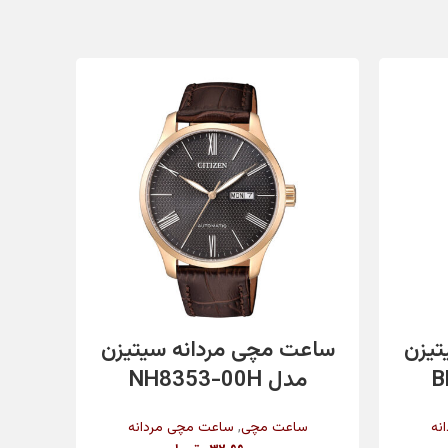
بچگانه
انگلیس
❌
✔️
افزودن به سبد خرید
تیزن
ساعت مچی مردانه سیتیزن
ساع
بنفش
مدل NH8353-00H
م
,
نه
ساعت مچی
ساعت مچی مردانه
س