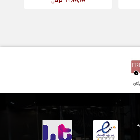
32,990,000
تومان
بنفش
طلق
۳۰ میلیمتر
کوارتز
یک سال گارانتی بین المللی
 خرید