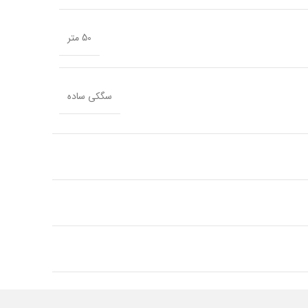
50 متر
سگکی ساده
رابر
رزین
گرد