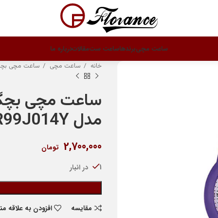
ساعت مچی
برندها
ساعت ست
مقالات
درباره ما
خانه
ساعت مچی
ساعت مچی بچه 
ساعت مچی بچگان
مدل VR99J014Y
2,700,000
تومان
1 در انبار
مقایسه
افزودن به علاقه م