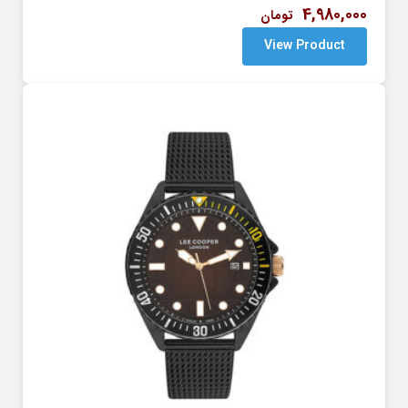
4,980,000
تومان
View Product