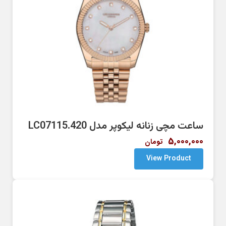
ساعت مچی زنانه لیکوپر مدل LC07115.420
5,000,000
تومان
View Product