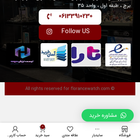
برج ، طبقه اول ، واحد ۳۵
06133910230
Follow US
© All rights reserved for florancewatch.com
مشاوره خرید
0
فروشگاه
سایدبار
علاقه مندی
سبد خرید
حساب کاربری من