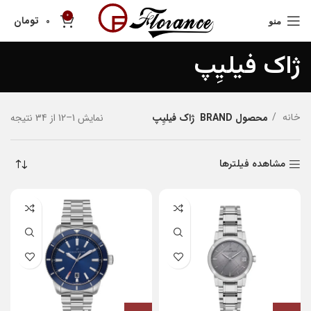
0
تومان
0
منو
ژاک فیلیِپ
نمایش 1–12 از 34 نتیجه
خانه
محصول BRAND
ژاک فیلیِپ
مشاهده فیلترها